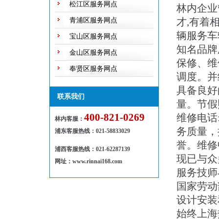
松江区服务网点
林内企业
才,有着
青浦区服务网点
辆服务车
宝山区服务网点
知名品牌
金山区服务网点
保修、维
奉贤区服务网点
调度。并
具备良好
联系我们
量。节假
400-821-0269
维修电话
林内客服：
务质量，
浦东客服热线
：
021-58833029
誉。维修
浦西客服热线：021-62287139
现已与众
网址：www.rinnai168.com
服务技师
国家劳动
设计安装
始终上海