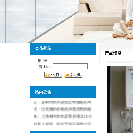
会员登录
产品维修
用户名：
密 码：
上海林内热水器售后维修服务中
站内公告
心，是林内热水器指定维修服务网
点：以优惠的价格提供最优质的服
务。上海林内热水器售后电话24小
时有人值班，前台节假日和周六日
不休息，保证用户随叫随到，随到