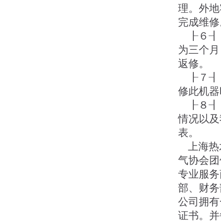
理。外地
完成维修
┠６┨ 
为三个月
返修。
┠７┨ 
修此机器
┠８┨ 
情况以及
表。
上海热水
气协会团
专业服务
部、财务
公司拥有
证书。并