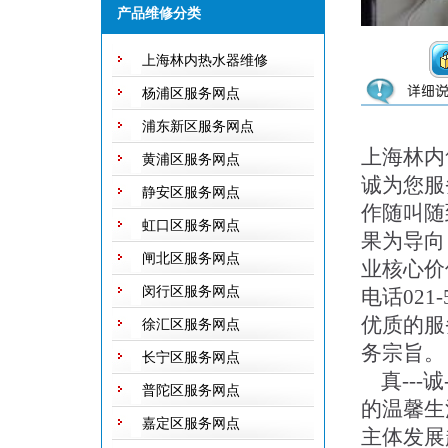
随修欢迎来电！
产品维修分类
上海林内热水器维修
杨浦区服务网点
浦东新区服务网点
上海林内
黄浦区服务网点
诚为您服
静安区服务网点
作随叫随
虹口区服务网点
果为导向
闸北区服务网点
业核心价
闵行区服务网点
电话021
优质的服
徐汇区服务网点
务宗旨。
长宁区服务网点
真---诚
普陀区服务网点
的温馨生
嘉定区服务网点
主体发展