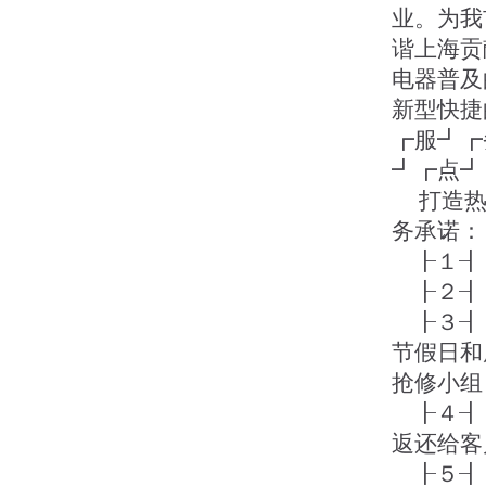
业。为我
谐上海贡
电器普及
新型快
┏服┛┏
┛┏点┛
打造热
务承诺：
┠１┨ 
┠２┨ 
┠３┨ 
节假日和
抢修小组
┠４┨ 
返还给客
┠５┨ 