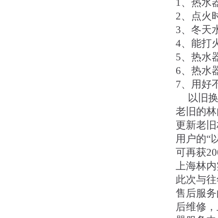
1、热水
2、点火
3、冬天
4、能打
5、热水
6、热水
7、用好
以旧换
老旧的林
更新老旧
用户的“
可再获2
上海林内
此次与往
售后服务
后维修，