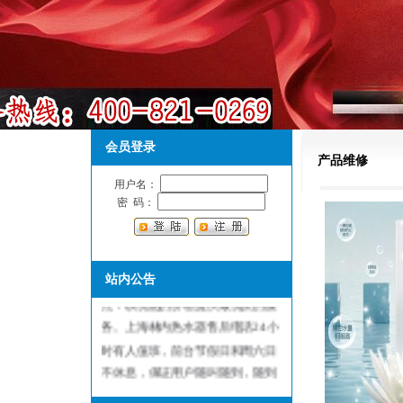
会员登录
产品维修
用户名：
密 码：
上海林内热水器售后维修服务中
心，是林内热水器指定维修服务网
站内公告
点：以优惠的价格提供最优质的服
务。上海林内热水器售后电话24小
时有人值班，前台节假日和周六日
不休息，保证用户随叫随到，随到
随修欢迎来电！