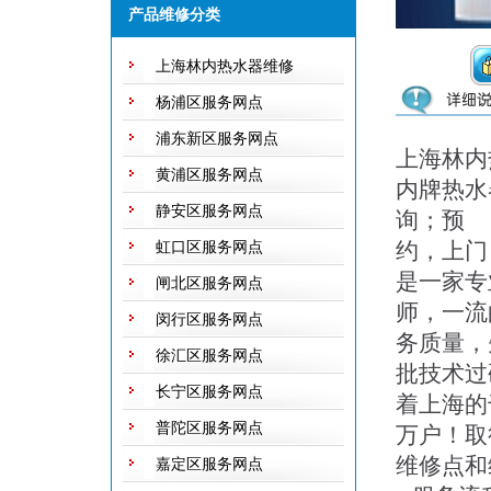
产品维修分类
不休息，保证用户随叫随到，随到
随修欢迎来电！
上海林内热水器维修
杨浦区服务网点
浦东新区服务网点
上海林内
黄浦区服务网点
内牌热水
静安区服务网点
询；预
约，上门
虹口区服务网点
是一家专
闸北区服务网点
师，一流
闵行区服务网点
务质量，
徐汇区服务网点
批技术过
长宁区服务网点
着上海的
普陀区服务网点
万户！取
维修点和维
嘉定区服务网点