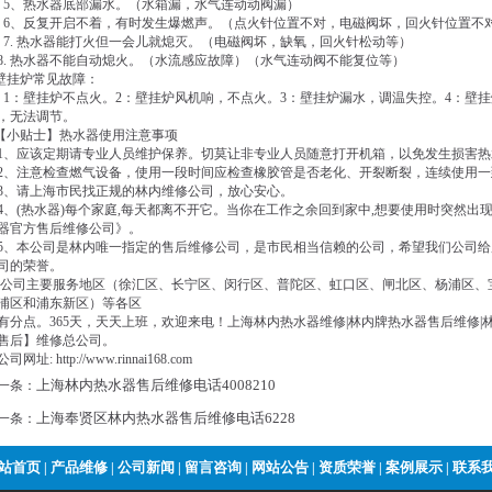
、热水器底部漏水。（水箱漏，水气连动动阀漏）
、反复开启不着，有时发生爆燃声。（点火针位置不对，电磁阀坏，回火针位置
. 热水器能打火但一会儿就熄灭。（电磁阀坏，缺氧，回火针松动等）
. 热水器不能自动熄火。（水流感应故障）（水气连动阀不能复位等）
挂炉常见故障：
：壁挂炉不点火。2：壁挂炉风机响，不点火。3：壁挂炉漏水，调温失控。4：壁挂
，无法调节。
小贴士】热水器使用注意事项
、应该定期请专业人员维护保养。切莫让非专业人员随意打开机箱，以免发生损害热
、注意检查燃气设备，使用一段时间应检查橡胶管是否老化、开裂断裂，连续使用一
、请上海市民找正规的林内维修公司，放心安心。
、(热水器)每个家庭,每天都离不开它。当你在工作之余回到家中,想要使用时突然出
器官方售后维修公司》。
、本公司是林内唯一指定的售后维修公司，是市民相当信赖的公司，希望我们公司给
司的荣誉。
司主要服务地区（徐汇区、长宁区、闵行区、普陀区、虹口区、闸北区、杨浦区、
浦区和浦东新区）等各区
有分点。365天，天天上班，欢迎来电！上海林内热水器维修|林内牌热水器售后维修|
售后】维修总公司。
网址: http://www.rinnai168.com
上海林内热水器售后维修电话4008210
一条：
上海奉贤区林内热水器售后维修电话6228
一条：
站首页
产品维修
公司新闻
留言咨询
网站公告
资质荣誉
案例展示
联系
|
|
|
|
|
|
|