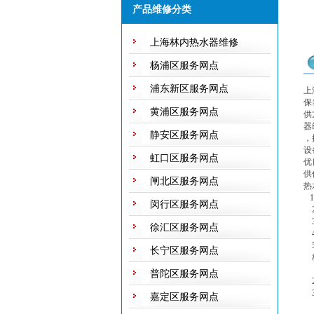
产品维修分类
上海林内热水器维修
杨浦区服务网点
浦东新区服务网点
上
保
黄浦区服务网点
供
器
静安区服务网点
，
设
虹口区服务网点
优
供
闸北区服务网点
热
1
闵行区服务网点
2
3
徐汇区服务网点
4
5
长宁区服务网点
林
1
普陀区服务网点
2
3
嘉定区服务网点
4