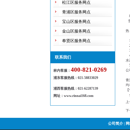
5
松江区服务网点
6
7
青浦区服务网点
8
壁
宝山区服务网点
1
热
金山区服务网点
【
奉贤区服务网点
1
2
3
4
联系我们
水
5
400-821-0269
公
林内客服：
公
浦东客服热线
：
021-58833029
青
均
浦西客服热线：021-62287139
【
公司
网址：www.rinnai168.com
上
下
公司简介
网
|