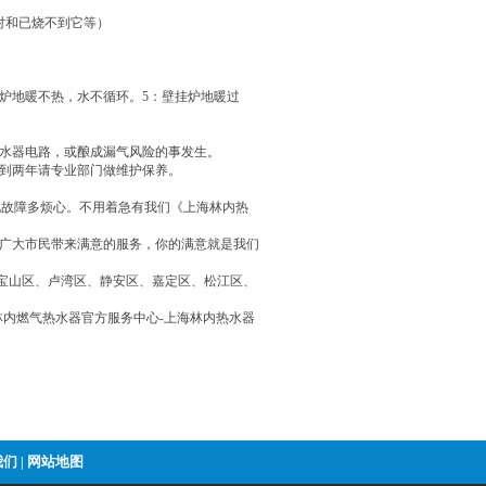
不对和已烧不到它等）
炉地暖不热，水不循环。5：壁挂炉地暖过
水器电路，或酿成漏气风险的事发生。
到两年请专业部门做维护保养。
现故障多烦心。不用着急有我们《上海林内热
广大市民带来满意的服务，你的满意就是我们
宝山区、卢湾区、静安区、嘉定区、松江区、
林内燃气热水器官方服务中心-上海林内热水器
我们
网站地图
|