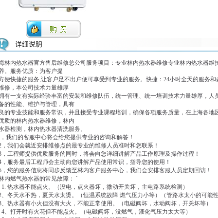
海林内热水器官方售后维修总公司服务项目：专业林内热水器维修专业林内热水器维
养。服务优质：为客户提
方便快捷的服务,让客户足不出户便可享受到专业的服务。快捷：24小时全天的服务
维修，本公司技术力量雄厚
拥有一支有实际经验丰富的安装和维修队伍，统一管理、统一培训技术力量雄厚，人
备的性能、维护与管理，具有
良的专业技能和服务常识，并且接受专业课程培训，确保各项服务质量，在上海各地区
优质的林内热水器维修，林内
水器检测，林内热水器清洗服务。
，我们的客服中心将会给您提供专业的咨询和解答！
，我们会就近安排维修点的最专业的维修人员准时和您联系！
，工程师提供优质服务的同时，将会向您详细讲解产品工作原理及操作过程！
，服务最后工程师会主动向您讲解产品使用常识，指导您的使用！
，您的服务信息将同步反馈至林内客户服务中心，我们会安排客服人员定期回访！
内燃气热水器的常见故障： `
. 热水器不能点火。（没电，点火器坏，微动开关坏，主电路系统检测）
、冬天水不热，夏天水太烫。（恒温系统故障 燃气压力小等）（管路水太小的可能
、热水器有小火但没有大火，不能正常使用。（电磁阀坏，水动阀坏，开关坏等）
、打开时有火花但不能点火。（电磁阀坏，没燃气，液化气压力太大等）