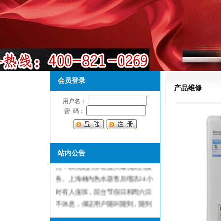
会员登录
产品维修
用户名：
密 码：
上海林内热水器售后维修服务中
心，是林内热水器指定维修服务网
站内公告
点：以优惠的价格提供最优质的服
务。上海林内热水器售后电话24小
时有人值班，前台节假日和周六日
不休息，保证用户随叫随到，随到
随修欢迎来电！