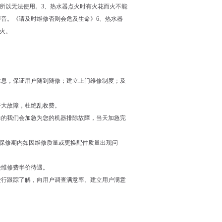
所以无法使用。3、热水器点火时有火花而火不能
声音。《请及时维修否则会危及生命》6、热水器
火。
休息，保证用户随到随修；建立上门维修制度；及
夸大故障，杜绝乱收费。
修的我们会加急为您的机器排除故障，当天加急完
在保修期内如因维修质量或更换配件质量出现问
受维修费半价待遇。
进行跟踪了解，向用户调查满意率、建立用户满意