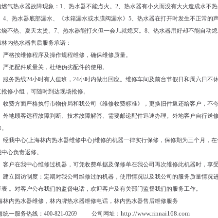
燃气热水器故障现象：1、热水器不能点火。2、热水器有小火而没有大火造成水不热
。 4、热水器底部漏水、《水箱漏水或水膜阀漏水》5、热水器在打开时发生不正常的
水烧不热、夏天太烫。7、热水器能打火但一会儿就熄灭。8、热水器用好却不能自动熄
林内热水器售后服务承诺：
）严格按维修程序及操作规程维修，确保维修质量。
）严把配件质量关，杜绝伪劣配件的使用。
）服务热线24小时有人值班，24小时内做出回应。维修车间及前台节假日和周六日不
立抢修小组，可随时到达现场抢修。
）收费方面严格执行市物价局和我公司《维修收费标准》，更换旧件返还给客户，不
）外地顾客远程故障判断、技术故障解答、需要邮递配件迅速办理。外地客户自行送
修。
）经我中心(上海林内热水器维修中心)维修的机器一律实行保修，保修期为三个月，
我中心负责返修。
）客户在我中心维修过机器，可凭收费单据及保修单在我公司再次维修此机器时，享
）建立回访制度：定期对我公司维修过的机器，使用情况以及我公司的服务质量情况
查表 。对客户公布我们的监督电话，欢迎客户及有关部门监督我们的服务工作。
林内热水器维修，林内牌热水器维修电话，林内热水器售后维修服务
http://www.rinnai168.com
一服务热线：400-821-0269 公司网址：