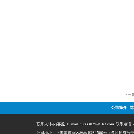
上一
公司简介
网
|
联系人:林内客服 E_mail:58833029@163.com 联系电话: 4
公司地址：上海浦东新区杨高北路1500号（各区均有分部