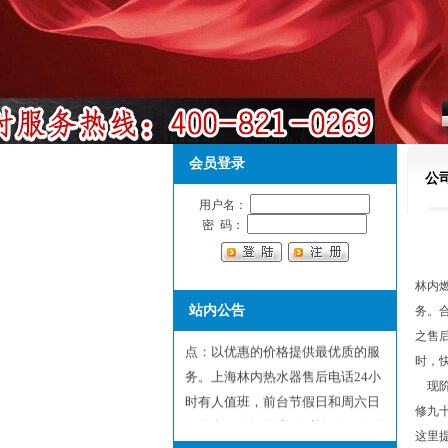
会员登录
公
用户名：
密 码：
林内
上海林内热水器售后维修服务中
站内公告
务。
心，是林内热水器指定维修服务网
之售
点：以优惠的价格提供最优质的服
时，
务。上海林内热水器售后电话24小
现阶
时有人值班，前台节假日和周六日
修九
不休息，保证用户随叫随到，随到
这里
随修欢迎来电！