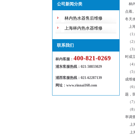
公司新闻分类
林内
点着
林内热水器售后维修
冬天
上海
上海林内热水器维修
（1
（2
联系我们
（3
400-821-0269
时成
林内客服：
（4
浦东客服热线
：
021-58833029
（5
浦西客服热线：021-62287139
成维
网址：www.rinnai168.com
（6
题，
（7
（8
率调
上海
上海统