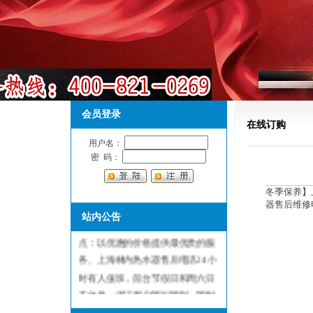
会员登录
在线订购
用户名：
密 码：
冬季保养】
上海林内热水器售后维修服务中
器售后维修电
站内公告
心，是林内热水器指定维修服务网
点：以优惠的价格提供最优质的服
务。上海林内热水器售后电话24小
时有人值班，前台节假日和周六日
不休息，保证用户随叫随到，随到
随修欢迎来电！