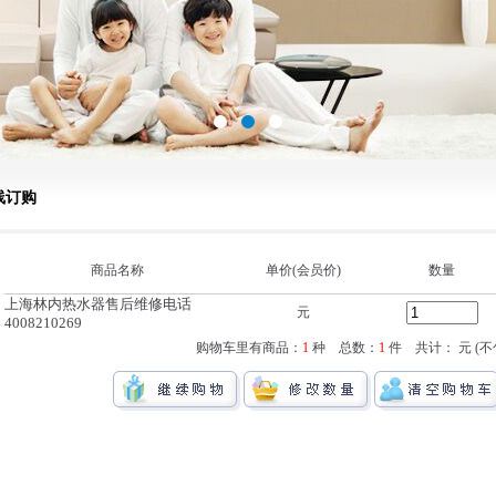
线订购
商品名称
单价(会员价)
数量
上海林内热水器售后维修电话
元
4008210269
购物车里有商品：
1
种 总数：
1
件 共计：
元 (