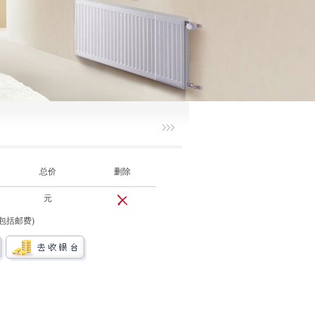
总价
删除
元
不包括邮费)