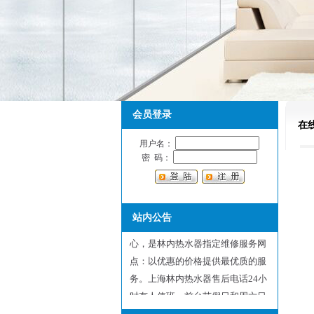
会员登录
在
用户名：
密 码：
站内公告
上海林内热水器售后维修服务中
心，是林内热水器指定维修服务网
点：以优惠的价格提供最优质的服
务。上海林内热水器售后电话24小
时有人值班，前台节假日和周六日
不休息，保证用户随叫随到，随到